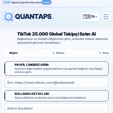
Space yayınını öne çıkar
Detay
TREND
QUANTAPS
.
🇹🇷
TikTok 25.000 Global Takipçi Satın Al
Bağlantınızı ve iletişim bilgilerinizi girin, ardından ödeme adımında
siparişinizi güvenle tamamlayın.
1
Bilgiler
2
Ödeme
3
Onay
PROFIL LINKINIZI GIRIN
1
Siparişin doğru hedefe uygulanabilmesi için gerekli bağlantı veya bilgiyi
eksiksiz girin.
KULLANICI DETAYLARI
2
Sipariş bildirimi ve destek süreci için bilgilerinizi doldurun.