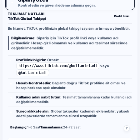
✓
Kontrol edin ve güvenli ödeme adımına geçin.
TESLIMAT NOTLARI
Profil linki
TikTok Global Takipçi
Bu hizmet, TikTok profilinizin global takipçi sayısını artırmaya yöneliktir.
Bilgilendirme:
Sipariş için TikTok profil linki veya kullanıcı adı
girilmelidir. Hesap gizli olmamalı ve kullanıcı adı teslimat sürecinde
değiştirilmemelidir.
Profil linkini girin:
Örnek:
1
https://www.tiktok.com/@kullaniciadi
veya
@kullaniciadi
Hesabı kontrol edin:
Bağlantı doğru TikTok profiline ait olmalı ve
2
hesap herkese açık olmalıdır.
Kullanıcı adını sabit tutun:
Teslimat tamamlanana kadar kullanıcı adı
3
değiştirilmemelidir.
Süreci dikkate alın:
Global takipçiler kademeli eklenebilir; yüksek
4
adetli paketlerde tamamlanma süresi uzayabilir.
Başlangıç:
1-6 Saat
Tamamlanma:
24-72 Saat
?