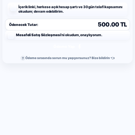
İçerik linki, herkese açık hesap şartı ve 30 gün telafi kapsamını
okudum; devam edebilirim.
500.00 TL
Ödenecek Tutar:
Mesafeli Satış Sözleşmesi
’ni okudum, onaylıyorum.
Ödeme Yap
Ödeme sırasında sorun mu yaşıyorsunuz? Bize bildirin 👈