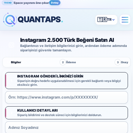
Space yayınını öne çıkar
Detay
TREND
QUANTAPS
.
🇹🇷
Instagram 2.500 Türk Beğeni Satın Al
Bağlantınızı ve iletişim bilgilerinizi girin, ardından ödeme adımında
siparişinizi güvenle tamamlayın.
1
Bilgiler
2
Ödeme
3
Onay
INSTAGRAM GÖNDERI LINKINIZI GIRIN
1
Siparişin doğru hedefe uygulanabilmesi için gerekli bağlantı veya bilgiyi
eksiksiz girin.
KULLANICI DETAYLARI
2
Sipariş bildirimi ve destek süreci için bilgilerinizi doldurun.