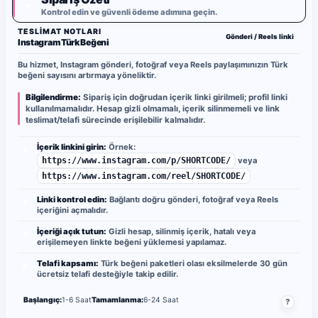
✓
Kontrol edin ve güvenli ödeme adımına geçin.
TESLIMAT NOTLARI
Gönderi / Reels linki
Instagram Türk Beğeni
Bu hizmet, Instagram gönderi, fotoğraf veya Reels paylaşımınızın Türk
beğeni sayısını artırmaya yöneliktir.
Bilgilendirme:
Sipariş için doğrudan içerik linki girilmeli; profil linki
kullanılmamalıdır. Hesap gizli olmamalı, içerik silinmemeli ve link
teslimat/telafi sürecinde erişilebilir kalmalıdır.
İçerik linkini girin:
Örnek:
1
https://www.instagram.com/p/SHORTCODE/
veya
https://www.instagram.com/reel/SHORTCODE/
Linki kontrol edin:
Bağlantı doğru gönderi, fotoğraf veya Reels
2
içeriğini açmalıdır.
İçeriği açık tutun:
Gizli hesap, silinmiş içerik, hatalı veya
3
erişilemeyen linkte beğeni yüklemesi yapılamaz.
Telafi kapsamı:
Türk beğeni paketleri olası eksilmelerde 30 gün
4
ücretsiz telafi desteğiyle takip edilir.
Başlangıç:
1-6 Saat
Tamamlanma:
6-24 Saat
?