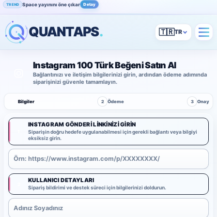
Space yayınını öne çıkar
Detay
TREND
QUANTAPS
.
🇹🇷
Instagram 100 Türk Beğeni Satın Al
Bağlantınızı ve iletişim bilgilerinizi girin, ardından ödeme adımında
siparişinizi güvenle tamamlayın.
1
Bilgiler
2
Ödeme
3
Onay
INSTAGRAM GÖNDERI LINKINIZI GIRIN
1
Siparişin doğru hedefe uygulanabilmesi için gerekli bağlantı veya bilgiyi
eksiksiz girin.
KULLANICI DETAYLARI
2
Sipariş bildirimi ve destek süreci için bilgilerinizi doldurun.