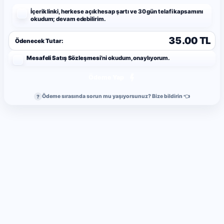
İçerik linki, herkese açık hesap şartı ve 30 gün telafi kapsamını
okudum; devam edebilirim.
35.00 TL
Ödenecek Tutar:
Mesafeli Satış Sözleşmesi
’ni okudum, onaylıyorum.
Ödeme Yap
Ödeme sırasında sorun mu yaşıyorsunuz? Bize bildirin 👈