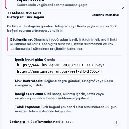
✓
Kontrol edin ve güvenli ödeme adımına geçin.
TESLIMAT NOTLARI
Gönderi / Reels linki
Instagram Türk Beğeni
Bu hizmet, Instagram gönderi, fotoğraf veya Reels paylaşımınızın Türk
beğeni sayısını artırmaya yöneliktir.
Bilgilendirme:
Sipariş için doğrudan içerik linki girilmeli; profil linki
kullanılmamalıdır. Hesap gizli olmamalı, içerik silinmemeli ve link
teslimat/telafi sürecinde erişilebilir kalmalıdır.
İçerik linkini girin:
Örnek:
1
https://www.instagram.com/p/SHORTCODE/
veya
https://www.instagram.com/reel/SHORTCODE/
Linki kontrol edin:
Bağlantı doğru gönderi, fotoğraf veya Reels
2
içeriğini açmalıdır.
İçeriği açık tutun:
Gizli hesap, silinmiş içerik, hatalı veya
3
erişilemeyen linkte beğeni yüklemesi yapılamaz.
Telafi kapsamı:
Türk beğeni paketleri olası eksilmelerde 30 gün
4
ücretsiz telafi desteğiyle takip edilir.
Başlangıç:
1-6 Saat
Tamamlanma:
6-24 Saat
?