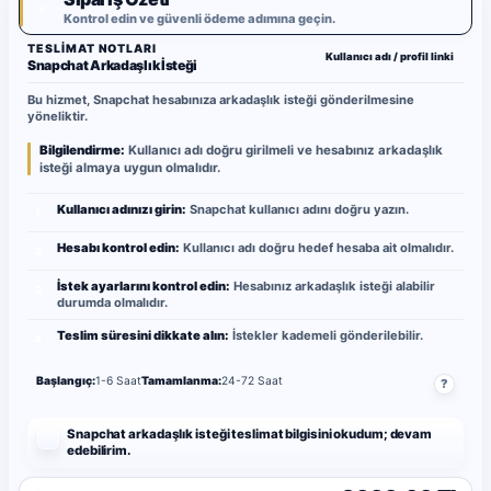
✓
Kontrol edin ve güvenli ödeme adımına geçin.
TESLIMAT NOTLARI
Kullanıcı adı / profil linki
Snapchat Arkadaşlık İsteği
Bu hizmet, Snapchat hesabınıza arkadaşlık isteği gönderilmesine
yöneliktir.
Bilgilendirme:
Kullanıcı adı doğru girilmeli ve hesabınız arkadaşlık
isteği almaya uygun olmalıdır.
Kullanıcı adınızı girin:
Snapchat kullanıcı adını doğru yazın.
1
Hesabı kontrol edin:
Kullanıcı adı doğru hedef hesaba ait olmalıdır.
2
İstek ayarlarını kontrol edin:
Hesabınız arkadaşlık isteği alabilir
3
durumda olmalıdır.
Teslim süresini dikkate alın:
İstekler kademeli gönderilebilir.
4
Başlangıç:
1-6 Saat
Tamamlanma:
24-72 Saat
?
Snapchat arkadaşlık isteği teslimat bilgisini okudum; devam
edebilirim.