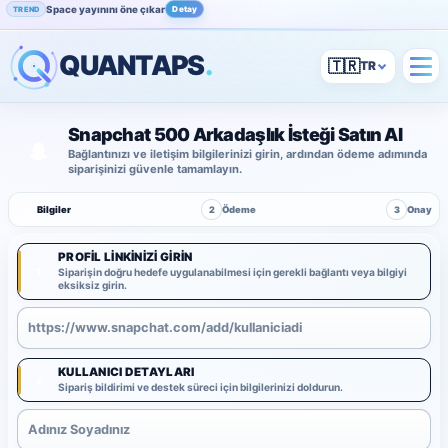
Space yayınını öne çıkar
Detay
TREND
QUANTAPS
.
🇹🇷
Snapchat 500 Arkadaşlık İsteği Satın Al
Bağlantınızı ve iletişim bilgilerinizi girin, ardından ödeme adımında
siparişinizi güvenle tamamlayın.
1
Bilgiler
2
Ödeme
3
Onay
PROFIL LINKINIZI GIRIN
1
Siparişin doğru hedefe uygulanabilmesi için gerekli bağlantı veya bilgiyi
eksiksiz girin.
KULLANICI DETAYLARI
2
Sipariş bildirimi ve destek süreci için bilgilerinizi doldurun.