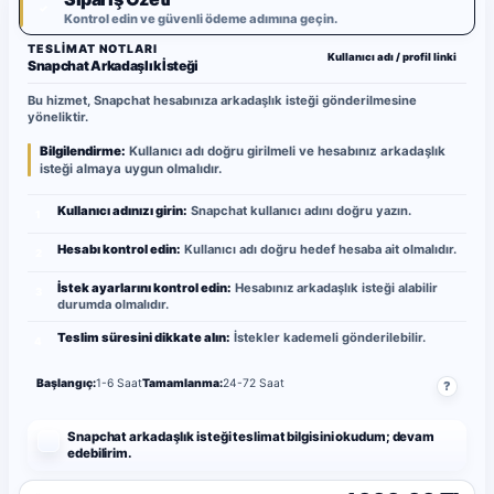
✓
Kontrol edin ve güvenli ödeme adımına geçin.
TESLIMAT NOTLARI
Kullanıcı adı / profil linki
Snapchat Arkadaşlık İsteği
Bu hizmet, Snapchat hesabınıza arkadaşlık isteği gönderilmesine
yöneliktir.
Bilgilendirme:
Kullanıcı adı doğru girilmeli ve hesabınız arkadaşlık
isteği almaya uygun olmalıdır.
Kullanıcı adınızı girin:
Snapchat kullanıcı adını doğru yazın.
1
Hesabı kontrol edin:
Kullanıcı adı doğru hedef hesaba ait olmalıdır.
2
İstek ayarlarını kontrol edin:
Hesabınız arkadaşlık isteği alabilir
3
durumda olmalıdır.
Teslim süresini dikkate alın:
İstekler kademeli gönderilebilir.
4
Başlangıç:
1-6 Saat
Tamamlanma:
24-72 Saat
?
Snapchat arkadaşlık isteği teslimat bilgisini okudum; devam
edebilirim.