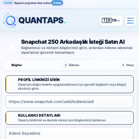
Space yayınını öne çıkar
Detay
TREND
QUANTAPS
.
🇹🇷
Snapchat 250 Arkadaşlık İsteği Satın Al
Bağlantınızı ve iletişim bilgilerinizi girin, ardından ödeme adımında
siparişinizi güvenle tamamlayın.
1
Bilgiler
2
Ödeme
3
Onay
PROFIL LINKINIZI GIRIN
1
Siparişin doğru hedefe uygulanabilmesi için gerekli bağlantı veya bilgiyi
eksiksiz girin.
KULLANICI DETAYLARI
2
Sipariş bildirimi ve destek süreci için bilgilerinizi doldurun.