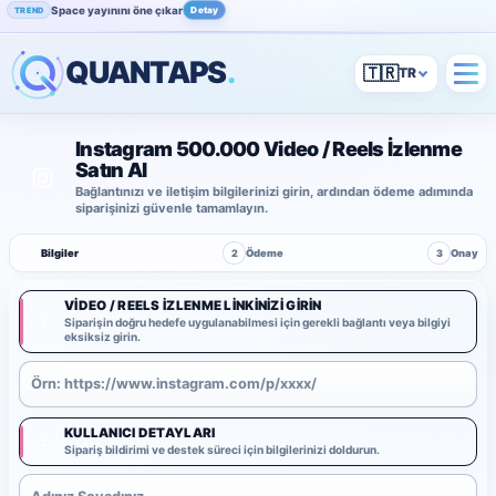
Space yayınını öne çıkar
Detay
TREND
QUANTAPS
.
🇹🇷
Instagram 500.000 Video / Reels İzlenme
Satın Al
Bağlantınızı ve iletişim bilgilerinizi girin, ardından ödeme adımında
siparişinizi güvenle tamamlayın.
1
Bilgiler
2
Ödeme
3
Onay
VIDEO / REELS İZLENME LINKINIZI GIRIN
1
Siparişin doğru hedefe uygulanabilmesi için gerekli bağlantı veya bilgiyi
eksiksiz girin.
KULLANICI DETAYLARI
2
Sipariş bildirimi ve destek süreci için bilgilerinizi doldurun.