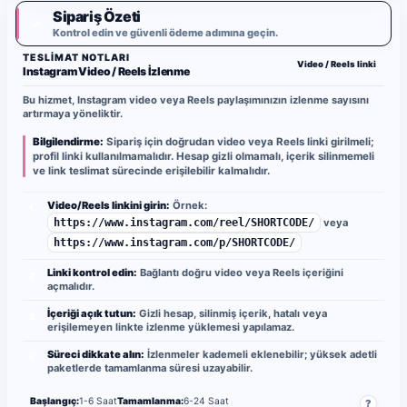
Sipariş Özeti
✓
Kontrol edin ve güvenli ödeme adımına geçin.
TESLIMAT NOTLARI
Video / Reels linki
Instagram Video / Reels İzlenme
Bu hizmet, Instagram video veya Reels paylaşımınızın izlenme sayısını
artırmaya yöneliktir.
Bilgilendirme:
Sipariş için doğrudan video veya Reels linki girilmeli;
profil linki kullanılmamalıdır. Hesap gizli olmamalı, içerik silinmemeli
ve link teslimat sürecinde erişilebilir kalmalıdır.
Video/Reels linkini girin:
Örnek:
1
https://www.instagram.com/reel/SHORTCODE/
veya
https://www.instagram.com/p/SHORTCODE/
Linki kontrol edin:
Bağlantı doğru video veya Reels içeriğini
2
açmalıdır.
İçeriği açık tutun:
Gizli hesap, silinmiş içerik, hatalı veya
3
erişilemeyen linkte izlenme yüklemesi yapılamaz.
Süreci dikkate alın:
İzlenmeler kademeli eklenebilir; yüksek adetli
4
paketlerde tamamlanma süresi uzayabilir.
Başlangıç:
1-6 Saat
Tamamlanma:
6-24 Saat
?