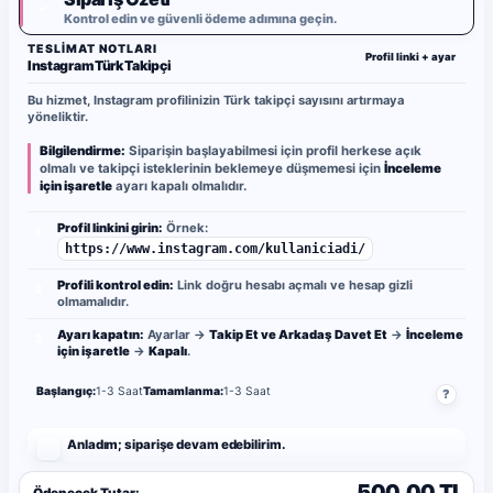
✓
Kontrol edin ve güvenli ödeme adımına geçin.
TESLIMAT NOTLARI
Profil linki + ayar
Instagram Türk Takipçi
Bu hizmet, Instagram profilinizin Türk takipçi sayısını artırmaya
yöneliktir.
Bilgilendirme:
Siparişin başlayabilmesi için profil herkese açık
olmalı ve takipçi isteklerinin beklemeye düşmemesi için
İnceleme
için işaretle
ayarı kapalı olmalıdır.
Profil linkini girin:
Örnek:
1
https://www.instagram.com/kullaniciadi/
Profili kontrol edin:
Link doğru hesabı açmalı ve hesap gizli
2
olmamalıdır.
Ayarı kapatın:
Ayarlar →
Takip Et ve Arkadaş Davet Et
→
İnceleme
3
için işaretle
→
Kapalı
.
Başlangıç:
1-3 Saat
Tamamlanma:
1-3 Saat
?
Anladım; siparişe devam edebilirim.
500.00 TL
Ödenecek Tutar: