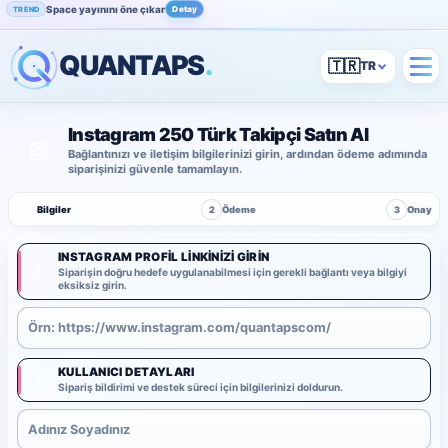
Space yayınını öne çıkar
Detay
TREND
QUANTAPS
.
🇹🇷
Instagram 250 Türk Takipçi Satın Al
Bağlantınızı ve iletişim bilgilerinizi girin, ardından ödeme adımında
siparişinizi güvenle tamamlayın.
1
Bilgiler
2
Ödeme
3
Onay
INSTAGRAM PROFIL LINKINIZI GIRIN
1
Siparişin doğru hedefe uygulanabilmesi için gerekli bağlantı veya bilgiyi
eksiksiz girin.
KULLANICI DETAYLARI
2
Sipariş bildirimi ve destek süreci için bilgilerinizi doldurun.