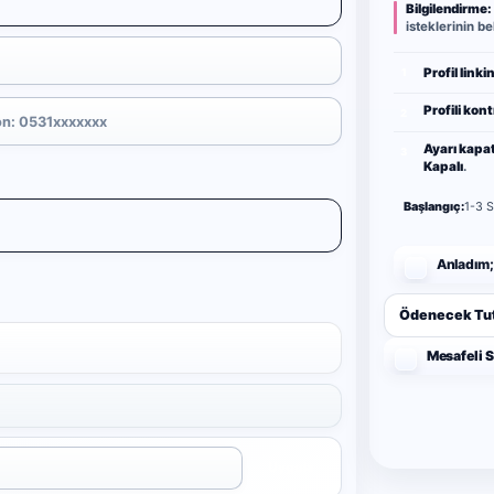
Bilgilendirme:
isteklerinin 
Profil linkin
1
Profili kont
2
Ayarı kapat
3
Kapalı
.
Başlangıç:
1-3 S
Anladım;
Ödenecek Tut
Mesafeli 
Uygula