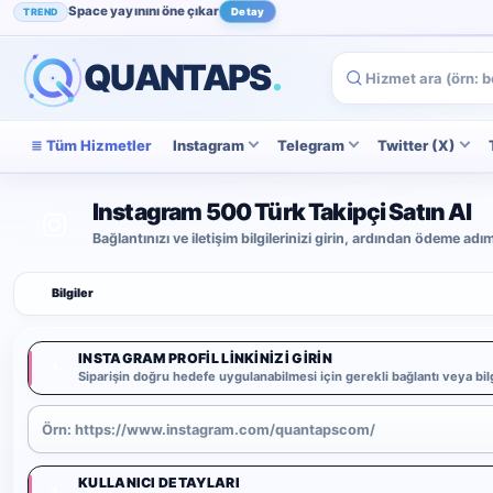
Space yayınını öne çıkar
TREND
Detay
Instagram beğenini artır
POPÜLER
İncele
QUANTAPS
.
Tüm Hizmetler
Instagram
Telegram
Twitter (X)
Instagram 500 Türk Takipçi Satın Al
Bağlantınızı ve iletişim bilgilerinizi girin, ardından ödeme ad
1
Bilgiler
INSTAGRAM PROFIL LINKINIZI GIRIN
1
Siparişin doğru hedefe uygulanabilmesi için gerekli bağlantı veya bilg
KULLANICI DETAYLARI
2