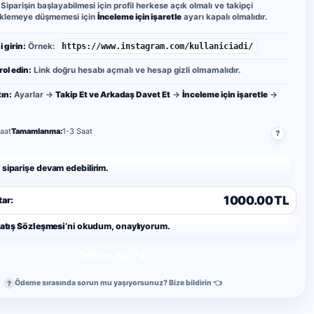
Siparişin başlayabilmesi için profil herkese açık olmalı ve takipçi
beklemeye düşmemesi için
İnceleme için işaretle
ayarı kapalı olmalıdır.
i girin:
Örnek:
https://www.instagram.com/kullaniciadi/
rol edin:
Link doğru hesabı açmalı ve hesap gizli olmamalıdır.
ın:
Ayarlar →
Takip Et ve Arkadaş Davet Et
→
İnceleme için işaretle
→
aat
Tamamlanma:
1-3 Saat
?
 siparişe devam edebilirim.
1000.00 TL
ar:
Satış Sözleşmesi
’ni okudum, onaylıyorum.
Ödeme Yap
Ödeme sırasında sorun mu yaşıyorsunuz? Bize bildirin 👈