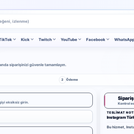
TikTok
Kick
Twitch
YouTube
Facebook
WhatsAp
ımında siparişinizi güvenle tamamlayın.
2
Ödeme
Sipariş
✓
iyi eksiksiz girin.
Kontrol e
TESLIMAT NOT
Instagram Tür
Bu hizmet, Insta