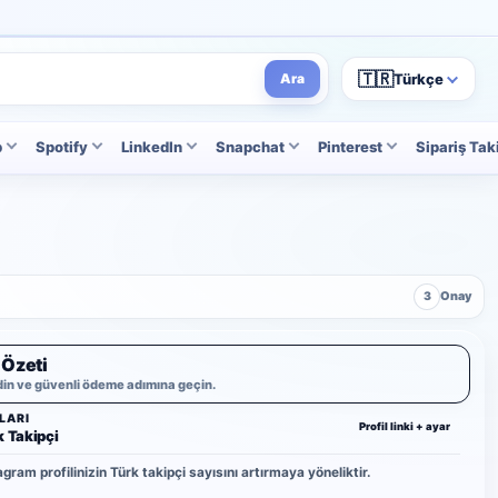
🇹🇷
Türkçe
Ara
p
Spotify
LinkedIn
Snapchat
Pinterest
Sipariş Tak
3
Onay
 Özeti
din ve güvenli ödeme adımına geçin.
LARI
Profil linki + ayar
k Takipçi
gram profilinizin Türk takipçi sayısını artırmaya yöneliktir.