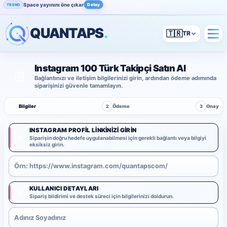
Space yayınını öne çıkar
Detay
TREND
QUANTAPS
.
🇹🇷
Instagram 100 Türk Takipçi Satın Al
Bağlantınızı ve iletişim bilgilerinizi girin, ardından ödeme adımında
siparişinizi güvenle tamamlayın.
1
Bilgiler
2
Ödeme
3
Onay
INSTAGRAM PROFIL LINKINIZI GIRIN
1
Siparişin doğru hedefe uygulanabilmesi için gerekli bağlantı veya bilgiyi
eksiksiz girin.
KULLANICI DETAYLARI
2
Sipariş bildirimi ve destek süreci için bilgilerinizi doldurun.