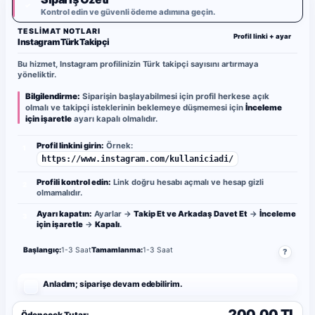
✓
Kontrol edin ve güvenli ödeme adımına geçin.
TESLIMAT NOTLARI
Profil linki + ayar
Instagram Türk Takipçi
Bu hizmet, Instagram profilinizin Türk takipçi sayısını artırmaya
yöneliktir.
Bilgilendirme:
Siparişin başlayabilmesi için profil herkese açık
olmalı ve takipçi isteklerinin beklemeye düşmemesi için
İnceleme
için işaretle
ayarı kapalı olmalıdır.
Profil linkini girin:
Örnek:
1
https://www.instagram.com/kullaniciadi/
Profili kontrol edin:
Link doğru hesabı açmalı ve hesap gizli
2
olmamalıdır.
Ayarı kapatın:
Ayarlar →
Takip Et ve Arkadaş Davet Et
→
İnceleme
3
için işaretle
→
Kapalı
.
Başlangıç:
1-3 Saat
Tamamlanma:
1-3 Saat
?
Anladım; siparişe devam edebilirim.
200.00 TL
Ödenecek Tutar: