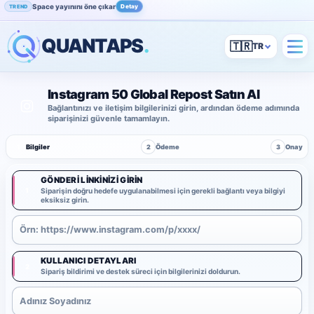
Space yayınını öne çıkar
Detay
TREND
QUANTAPS
.
🇹🇷
Instagram 50 Global Repost Satın Al
Bağlantınızı ve iletişim bilgilerinizi girin, ardından ödeme adımında
siparişinizi güvenle tamamlayın.
1
Bilgiler
2
Ödeme
3
Onay
GÖNDERI LINKINIZI GIRIN
1
Siparişin doğru hedefe uygulanabilmesi için gerekli bağlantı veya bilgiyi
eksiksiz girin.
KULLANICI DETAYLARI
2
Sipariş bildirimi ve destek süreci için bilgilerinizi doldurun.