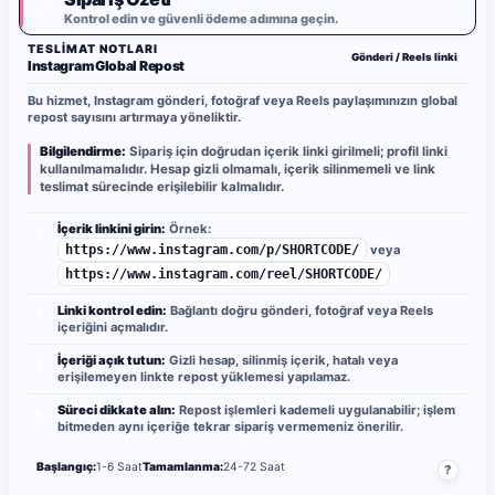
✓
Kontrol edin ve güvenli ödeme adımına geçin.
TESLIMAT NOTLARI
Gönderi / Reels linki
Instagram Global Repost
Bu hizmet, Instagram gönderi, fotoğraf veya Reels paylaşımınızın global
repost sayısını artırmaya yöneliktir.
Bilgilendirme:
Sipariş için doğrudan içerik linki girilmeli; profil linki
kullanılmamalıdır. Hesap gizli olmamalı, içerik silinmemeli ve link
teslimat sürecinde erişilebilir kalmalıdır.
İçerik linkini girin:
Örnek:
1
https://www.instagram.com/p/SHORTCODE/
veya
https://www.instagram.com/reel/SHORTCODE/
Linki kontrol edin:
Bağlantı doğru gönderi, fotoğraf veya Reels
2
içeriğini açmalıdır.
İçeriği açık tutun:
Gizli hesap, silinmiş içerik, hatalı veya
3
erişilemeyen linkte repost yüklemesi yapılamaz.
Süreci dikkate alın:
Repost işlemleri kademeli uygulanabilir; işlem
4
bitmeden aynı içeriğe tekrar sipariş vermemeniz önerilir.
Başlangıç:
1-6 Saat
Tamamlanma:
24-72 Saat
?