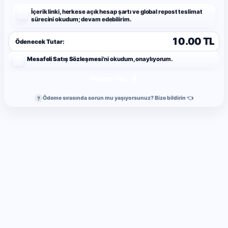
İçerik linki, herkese açık hesap şartı ve global repost teslimat
sürecini okudum; devam edebilirim.
10.00 TL
Ödenecek Tutar:
Mesafeli Satış Sözleşmesi
’ni okudum, onaylıyorum.
Ödeme Yap
Ödeme sırasında sorun mu yaşıyorsunuz? Bize bildirin 👈