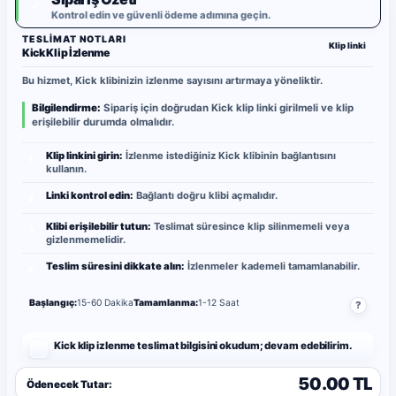
✓
Kontrol edin ve güvenli ödeme adımına geçin.
TESLIMAT NOTLARI
Klip linki
Kick Klip İzlenme
Bu hizmet, Kick klibinizin izlenme sayısını artırmaya yöneliktir.
Bilgilendirme:
Sipariş için doğrudan Kick klip linki girilmeli ve klip
erişilebilir durumda olmalıdır.
Klip linkini girin:
İzlenme istediğiniz Kick klibinin bağlantısını
1
kullanın.
Linki kontrol edin:
Bağlantı doğru klibi açmalıdır.
2
Klibi erişilebilir tutun:
Teslimat süresince klip silinmemeli veya
3
gizlenmemelidir.
Teslim süresini dikkate alın:
İzlenmeler kademeli tamamlanabilir.
4
Başlangıç:
15-60 Dakika
Tamamlanma:
1-12 Saat
?
Kick klip izlenme teslimat bilgisini okudum; devam edebilirim.
50.00 TL
Ödenecek Tutar: