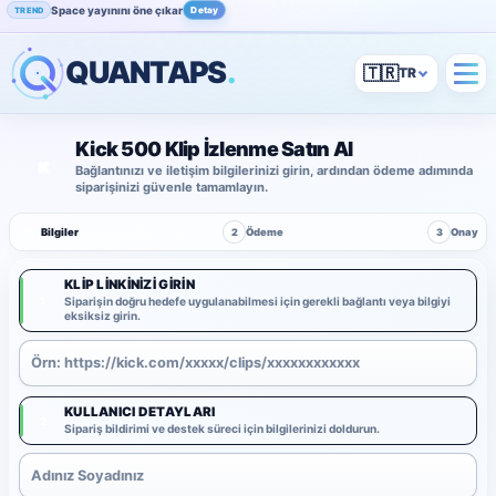
Space yayınını öne çıkar
Detay
TREND
QUANTAPS
.
🇹🇷
Kick 500 Klip İzlenme Satın Al
Bağlantınızı ve iletişim bilgilerinizi girin, ardından ödeme adımında
siparişinizi güvenle tamamlayın.
1
Bilgiler
2
Ödeme
3
Onay
KLIP LINKINIZI GIRIN
1
Siparişin doğru hedefe uygulanabilmesi için gerekli bağlantı veya bilgiyi
eksiksiz girin.
KULLANICI DETAYLARI
2
Sipariş bildirimi ve destek süreci için bilgilerinizi doldurun.