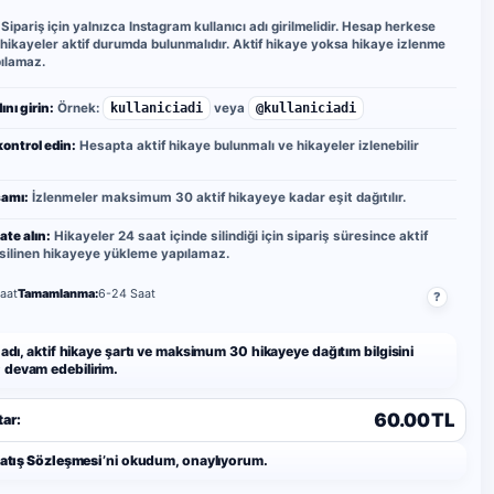
Sipariş için yalnızca Instagram kullanıcı adı girilmelidir. Hesap herkese
 hikayeler aktif durumda bulunmalıdır. Aktif hikaye yoksa hikaye izlenme
ılamaz.
ını girin:
Örnek:
kullaniciadi
veya
@kullaniciadi
kontrol edin:
Hesapta aktif hikaye bulunmalı ve hikayeler izlenebilir
amı:
İzlenmeler maksimum 30 aktif hikayeye kadar eşit dağıtılır.
ate alın:
Hikayeler 24 saat içinde silindiği için sipariş süresince aktif
 silinen hikayeye yükleme yapılamaz.
aat
Tamamlanma:
6-24 Saat
?
 adı, aktif hikaye şartı ve maksimum 30 hikayeye dağıtım bilgisini
devam edebilirim.
60.00 TL
ar:
Satış Sözleşmesi
’ni okudum, onaylıyorum.