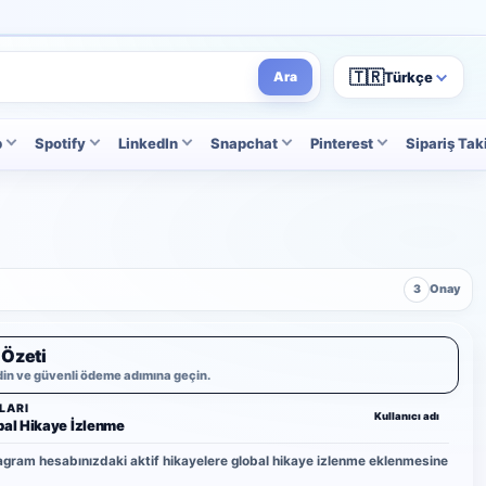
🇹🇷
Türkçe
Ara
p
Spotify
LinkedIn
Snapchat
Pinterest
Sipariş Tak
3
Onay
 Özeti
din ve güvenli ödeme adımına geçin.
LARI
Kullanıcı adı
bal Hikaye İzlenme
agram hesabınızdaki aktif hikayelere global hikaye izlenme eklenmesine