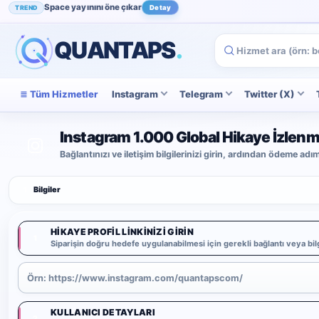
Space yayınını öne çıkar
TREND
Detay
Instagram beğenini artır
POPÜLER
İncele
QUANTAPS
.
Tüm Hizmetler
Instagram
Telegram
Twitter (X)
Instagram 1.000 Global Hikaye İzlenm
Bağlantınızı ve iletişim bilgilerinizi girin, ardından ödeme ad
1
Bilgiler
HIKAYE PROFIL LINKINIZI GIRIN
1
Siparişin doğru hedefe uygulanabilmesi için gerekli bağlantı veya bilg
KULLANICI DETAYLARI
2