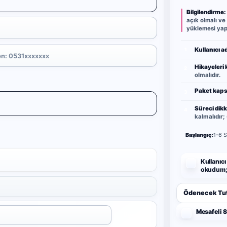
Bilgilendirme:
açık olmalı ve
yüklemesi yap
Kullanıcı ad
1
Hikayeleri 
2
olmalıdır.
Paket kaps
3
Süreci dikk
4
kalmalıdır;
Başlangıç:
1-6 S
Kullanıcı
okudum; 
Ödenecek Tut
Mesafeli 
Uygula