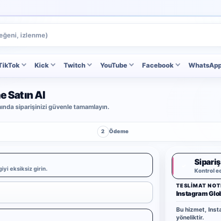
TikTok
Kick
Twitch
YouTube
Facebook
WhatsAp
e Satın Al
ımında siparişinizi güvenle tamamlayın.
2
Ödeme
Sipariş
✓
iyi eksiksiz girin.
Kontrol e
TESLIMAT NOT
Instagram Glo
Bu hizmet, Inst
yöneliktir.