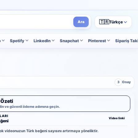
🇹🇷
Türkçe
Ara
p
Spotify
LinkedIn
Snapchat
Pinterest
Sipariş Tak
3
Onay
 Özeti
din ve güvenli ödeme adımına geçin.
LARI
Video linki
eğeni
ok videonuzun Türk beğeni sayısını artırmaya yöneliktir.