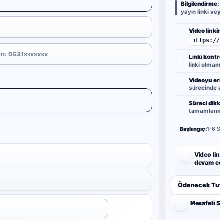
Bilgilendirme:
yayın linki ve
Video linkin
1
https://
Linki kontr
2
linki olmama
Videoyu eri
3
sürecinde a
Süreci dikk
4
tamamlanma
Başlangıç:
1-6 S
Video lin
devam ed
Ödenecek Tut
Mesafeli 
Uygula