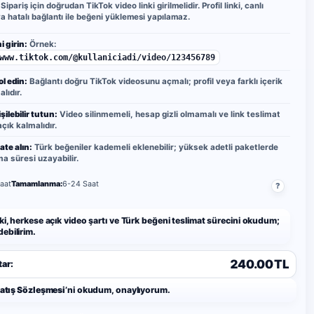
Sipariş için doğrudan TikTok video linki girilmelidir. Profil linki, canlı
ya hatalı bağlantı ile beğeni yüklemesi yapılamaz.
i girin:
Örnek:
www.tiktok.com/@kullaniciadi/video/123456789
ol edin:
Bağlantı doğru TikTok videosunu açmalı; profil veya farklı içerik
lıdır.
şilebilir tutun:
Video silinmemeli, hesap gizli olmamalı ve link teslimat
çık kalmalıdır.
ate alın:
Türk beğeniler kademeli eklenebilir; yüksek adetli paketlerde
 süresi uzayabilir.
aat
Tamamlanma:
6-24 Saat
?
ki, herkese açık video şartı ve Türk beğeni teslimat sürecini okudum;
ebilirim.
240.00 TL
ar:
Satış Sözleşmesi
’ni okudum, onaylıyorum.