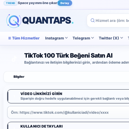
Space yayınını öne çıkar
TREND
Detay
Instagram beğenini artır
POPÜLER
İncele
QUANTAPS
.
Tüm Hizmetler
Instagram
Telegram
Twitter (X)
TikTok 100 Türk Beğeni Satın Al
Bağlantınızı ve iletişim bilgilerinizi girin, ardından ödeme ad
1
Bilgiler
VIDEO LINKINIZI GIRIN
1
Siparişin doğru hedefe uygulanabilmesi için gerekli bağlantı veya bilg
KULLANICI DETAYLARI
2