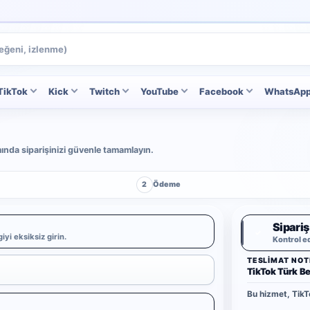
TikTok
Kick
Twitch
YouTube
Facebook
WhatsAp
ımında siparişinizi güvenle tamamlayın.
2
Ödeme
Sipariş
✓
iyi eksiksiz girin.
Kontrol e
TESLIMAT NOT
TikTok Türk B
Bu hizmet, TikT