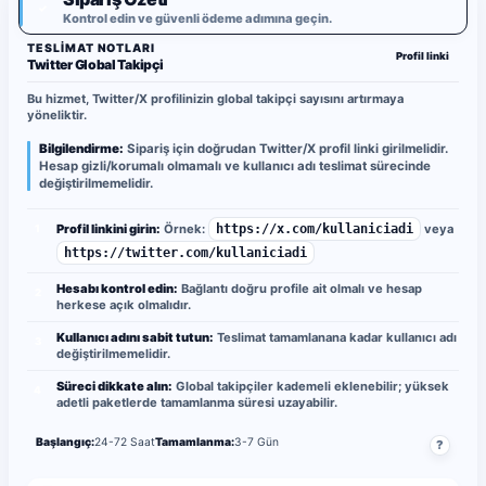
✓
Kontrol edin ve güvenli ödeme adımına geçin.
TESLIMAT NOTLARI
Profil linki
Twitter Global Takipçi
Bu hizmet, Twitter/X profilinizin global takipçi sayısını artırmaya
yöneliktir.
Bilgilendirme:
Sipariş için doğrudan Twitter/X profil linki girilmelidir.
Hesap gizli/korumalı olmamalı ve kullanıcı adı teslimat sürecinde
değiştirilmemelidir.
Profil linkini girin:
Örnek:
https://x.com/kullaniciadi
veya
1
https://twitter.com/kullaniciadi
Hesabı kontrol edin:
Bağlantı doğru profile ait olmalı ve hesap
2
herkese açık olmalıdır.
Kullanıcı adını sabit tutun:
Teslimat tamamlanana kadar kullanıcı adı
3
değiştirilmemelidir.
Süreci dikkate alın:
Global takipçiler kademeli eklenebilir; yüksek
4
adetli paketlerde tamamlanma süresi uzayabilir.
Başlangıç:
24-72 Saat
Tamamlanma:
3-7 Gün
?