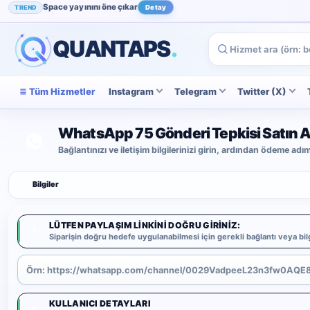
Space yayınını öne çıkar
TREND
Detay
Instagram beğenini artır
POPÜLER
İncele
QUANTAPS
.
Tüm Hizmetler
Instagram
Telegram
Twitter (X)
WhatsApp 75 Gönderi Tepkisi Satın A
Bağlantınızı ve iletişim bilgilerinizi girin, ardından ödeme ad
1
Bilgiler
LÜTFEN PAYLAŞIM LINKINI DOĞRU GIRINIZ:
1
Siparişin doğru hedefe uygulanabilmesi için gerekli bağlantı veya bilg
KULLANICI DETAYLARI
2