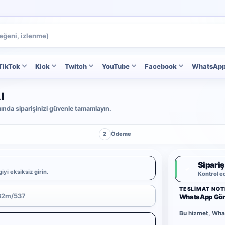
TikTok
Kick
Twitch
YouTube
Facebook
WhatsAp
l
ımında siparişinizi güvenle tamamlayın.
2
Ödeme
Sipariş
✓
iyi eksiksiz girin.
Kontrol e
TESLIMAT NOT
WhatsApp Gönd
Bu hizmet, What