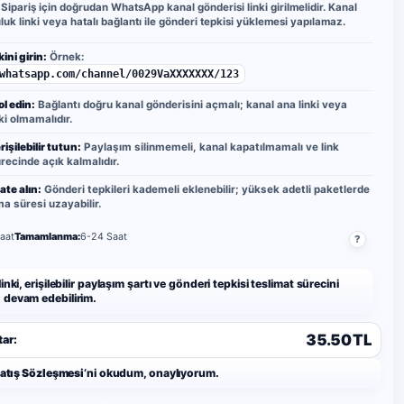
Sipariş için doğrudan WhatsApp kanal gönderisi linki girilmelidir. Kanal
uluk linki veya hatalı bağlantı ile gönderi tepkisi yüklemesi yapılamaz.
ini girin:
Örnek:
whatsapp.com/channel/0029VaXXXXXXX/123
ol edin:
Bağlantı doğru kanal gönderisini açmalı; kanal ana linki veya
ki olmamalıdır.
işilebilir tutun:
Paylaşım silinmemeli, kanal kapatılmamalı ve link
recinde açık kalmalıdır.
ate alın:
Gönderi tepkileri kademeli eklenebilir; yüksek adetli paketlerde
 süresi uzayabilir.
aat
Tamamlanma:
6-24 Saat
?
inki, erişilebilir paylaşım şartı ve gönderi tepkisi teslimat sürecini
devam edebilirim.
35.50 TL
ar:
Satış Sözleşmesi
’ni okudum, onaylıyorum.