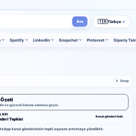
🇹🇷
Türkçe
Ara
p
Spotify
LinkedIn
Snapchat
Pinterest
Sipariş Tak
3
Onay
 Özeti
din ve güvenli ödeme adımına geçin.
LARI
Kanal gönderi linki
eri Tepkisi
sApp kanal gönderinizin tepki sayısını artırmaya yöneliktir.