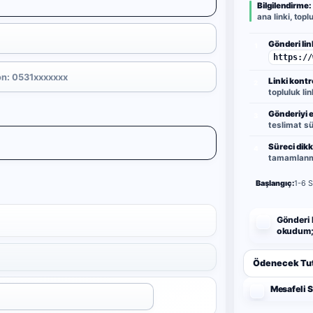
Bilgilendirme:
ana linki, topl
Gönderi link
1
https://
Linki kontr
2
topluluk lin
Gönderiyi er
3
teslimat sü
Süreci dikk
4
tamamlanma
Başlangıç:
1-6 S
Gönderi l
okudum; 
Ödenecek Tut
Mesafeli 
Uygula