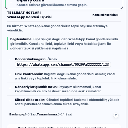
✓
Kontrol edin ve güvenli ödeme adımına geçin.
TESLIMAT NOTLARI
Kanal gönderi linki
WhatsApp Gönderi Tepkisi
Bu hizmet, WhatsApp kanal gönderinizin tepki sayısını artırmaya
yöneliktir.
Bilgilendirme:
Sipariş için doğrudan WhatsApp kanal gönderisi linki
girilmelidir. Kanal ana linki, topluluk linki veya hatalı bağlantı ile
gönderi tepkisi yüklemesi yapılamaz.
Gönderi linkini girin:
Örnek:
1
https://whatsapp.com/channel/0029VaXXXXXXX/123
Linki kontrol edin:
Bağlantı doğru kanal gönderisini açmalı; kanal
2
ana linki veya topluluk linki olmamalıdır.
Gönderiyi erişilebilir tutun:
Paylaşım silinmemeli, kanal
3
kapatılmamalı ve link teslimat sürecinde açık kalmalıdır.
Süreci dikkate alın:
Gönderi tepkileri kademeli eklenebilir; yüksek
4
adetli paketlerde tamamlanma süresi uzayabilir.
Başlangıç:
1-6 Saat
Tamamlanma:
6-24 Saat
?