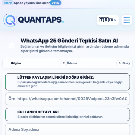
Space yayınını öne çıkar
Detay
TREND
QUANTAPS
.
🇹🇷
WhatsApp 25 Gönderi Tepkisi Satın Al
Bağlantınızı ve iletişim bilgilerinizi girin, ardından ödeme adımında
siparişinizi güvenle tamamlayın.
1
Bilgiler
2
Ödeme
3
Onay
LÜTFEN PAYLAŞIM LINKINI DOĞRU GIRINIZ:
1
Siparişin doğru hedefe uygulanabilmesi için gerekli bağlantı veya bilgiyi
eksiksiz girin.
KULLANICI DETAYLARI
2
Sipariş bildirimi ve destek süreci için bilgilerinizi doldurun.