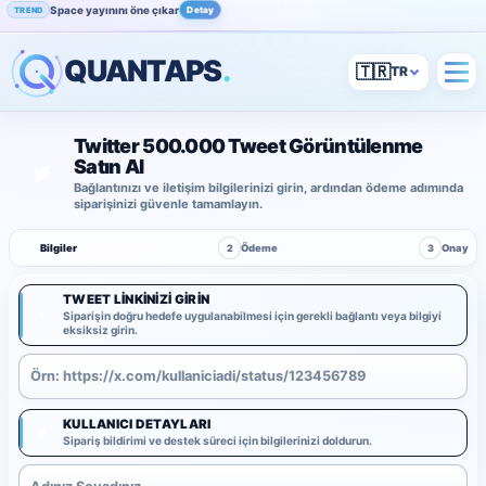
Space yayınını öne çıkar
Detay
TREND
QUANTAPS
.
🇹🇷
Twitter 500.000 Tweet Görüntülenme
Satın Al
Bağlantınızı ve iletişim bilgilerinizi girin, ardından ödeme adımında
siparişinizi güvenle tamamlayın.
1
Bilgiler
2
Ödeme
3
Onay
TWEET LINKINIZI GIRIN
1
Siparişin doğru hedefe uygulanabilmesi için gerekli bağlantı veya bilgiyi
eksiksiz girin.
KULLANICI DETAYLARI
2
Sipariş bildirimi ve destek süreci için bilgilerinizi doldurun.