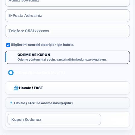
Bilgilerimi sonraki siparişler için hatırla.
ÖDEME VE KUPON
3
Ödeme yönteminizi seçin, varsa indirim kodunuzu uygulayın.
Kredi/Banka Kartı (PayTR)
Havale / FAST
?
Havale / FAST ile ödeme nasıl yapılır?
Uygula