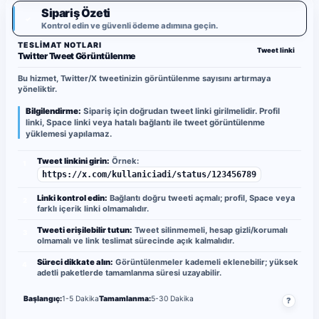
Sipariş Özeti
✓
Kontrol edin ve güvenli ödeme adımına geçin.
TESLIMAT NOTLARI
Tweet linki
Twitter Tweet Görüntülenme
Bu hizmet, Twitter/X tweetinizin görüntülenme sayısını artırmaya
yöneliktir.
Bilgilendirme:
Sipariş için doğrudan tweet linki girilmelidir. Profil
linki, Space linki veya hatalı bağlantı ile tweet görüntülenme
yüklemesi yapılamaz.
Tweet linkini girin:
Örnek:
1
https://x.com/kullaniciadi/status/123456789
Linki kontrol edin:
Bağlantı doğru tweeti açmalı; profil, Space veya
2
farklı içerik linki olmamalıdır.
Tweeti erişilebilir tutun:
Tweet silinmemeli, hesap gizli/korumalı
3
olmamalı ve link teslimat sürecinde açık kalmalıdır.
Süreci dikkate alın:
Görüntülenmeler kademeli eklenebilir; yüksek
4
adetli paketlerde tamamlanma süresi uzayabilir.
Başlangıç:
1-5 Dakika
Tamamlanma:
5-30 Dakika
?