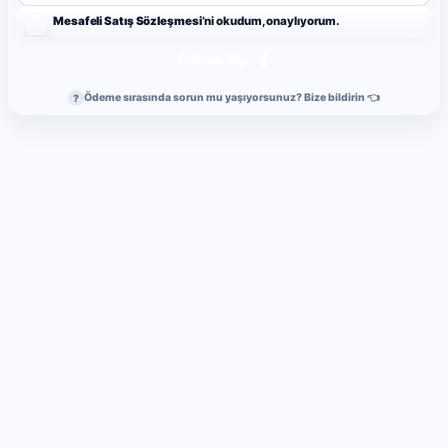
Mesafeli Satış Sözleşmesi
’ni okudum, onaylıyorum.
Ödeme Yap
Ödeme sırasında sorun mu yaşıyorsunuz? Bize bildirin 👈