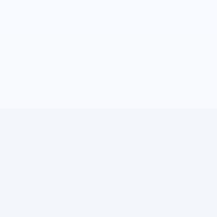
QUANTAPS.
merhaba@quantaps.com
WhatsApp