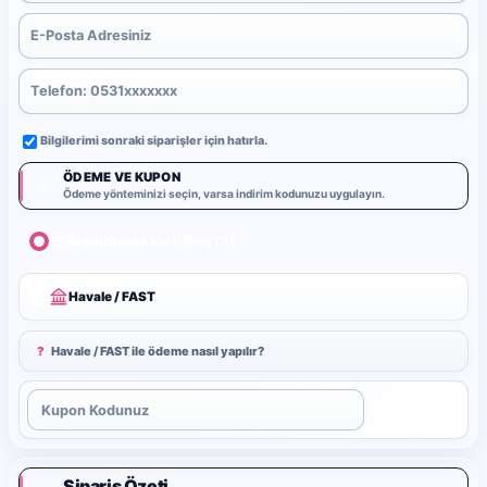
Bilgilerimi sonraki siparişler için hatırla.
ÖDEME VE KUPON
3
Ödeme yönteminizi seçin, varsa indirim kodunuzu uygulayın.
Kredi/Banka Kartı (PayTR)
Havale / FAST
?
Havale / FAST ile ödeme nasıl yapılır?
Uygula
Sipariş Özeti