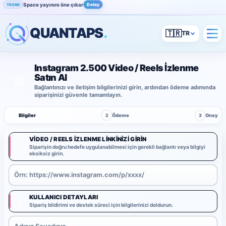
Space yayınını öne çıkar
Detay
TREND
QUANTAPS
.
🇹🇷
Instagram 2.500 Video / Reels İzlenme
Satın Al
Bağlantınızı ve iletişim bilgilerinizi girin, ardından ödeme adımında
siparişinizi güvenle tamamlayın.
1
Bilgiler
2
Ödeme
3
Onay
VIDEO / REELS İZLENME LINKINIZI GIRIN
1
Siparişin doğru hedefe uygulanabilmesi için gerekli bağlantı veya bilgiyi
eksiksiz girin.
KULLANICI DETAYLARI
2
Sipariş bildirimi ve destek süreci için bilgilerinizi doldurun.