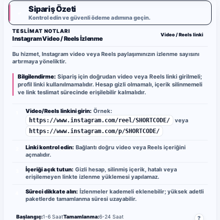
Sipariş Özeti
✓
Kontrol edin ve güvenli ödeme adımına geçin.
TESLIMAT NOTLARI
Video / Reels linki
Instagram Video / Reels İzlenme
Bu hizmet, Instagram video veya Reels paylaşımınızın izlenme sayısını
artırmaya yöneliktir.
Bilgilendirme:
Sipariş için doğrudan video veya Reels linki girilmeli;
profil linki kullanılmamalıdır. Hesap gizli olmamalı, içerik silinmemeli
ve link teslimat sürecinde erişilebilir kalmalıdır.
Video/Reels linkini girin:
Örnek:
1
https://www.instagram.com/reel/SHORTCODE/
veya
https://www.instagram.com/p/SHORTCODE/
Linki kontrol edin:
Bağlantı doğru video veya Reels içeriğini
2
açmalıdır.
İçeriği açık tutun:
Gizli hesap, silinmiş içerik, hatalı veya
3
erişilemeyen linkte izlenme yüklemesi yapılamaz.
Süreci dikkate alın:
İzlenmeler kademeli eklenebilir; yüksek adetli
4
paketlerde tamamlanma süresi uzayabilir.
Başlangıç:
1-6 Saat
Tamamlanma:
6-24 Saat
?