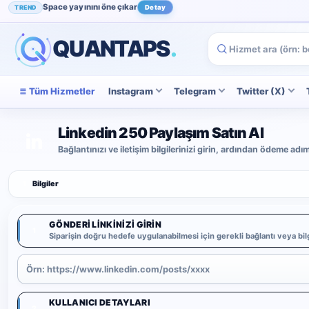
Space yayınını öne çıkar
TREND
Detay
QUANTAPS
.
Tüm Hizmetler
Instagram
Telegram
Twitter (X)
Linkedin 250 Paylaşım Satın Al
Bağlantınızı ve iletişim bilgilerinizi girin, ardından ödeme ad
1
Bilgiler
GÖNDERI LINKINIZI GIRIN
1
Siparişin doğru hedefe uygulanabilmesi için gerekli bağlantı veya bilg
KULLANICI DETAYLARI
2