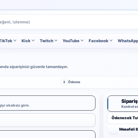
TikTok
Kick
Twitch
YouTube
Facebook
WhatsAp
ımında siparişinizi güvenle tamamlayın.
2
Ödeme
Sipariş
✓
iyi eksiksiz girin.
Kontrol e
Ödenecek Tut
Mesafeli 