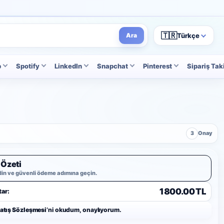
🇹🇷
Türkçe
Ara
p
Spotify
LinkedIn
Snapchat
Pinterest
Sipariş Tak
3
Onay
 Özeti
din ve güvenli ödeme adımına geçin.
1800.00 TL
ar:
Satış Sözleşmesi
’ni okudum, onaylıyorum.