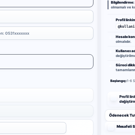
Bilgilendirme:
olmamalı ve ku
Profil linkin
1
@kullani
Hesabı kont
2
olmalıdır.
Kullanıcı a
3
değiştirilm
Süreci dikk
4
tamamlanma
Başlangıç:
1-6 S
Profil li
değiştir
Ödenecek Tut
Mesafeli 
Uygula