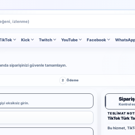
TikTok
Kick
Twitch
YouTube
Facebook
WhatsAp
ımında siparişinizi güvenle tamamlayın.
2
Ödeme
Sipariş
✓
iyi eksiksiz girin.
Kontrol e
TESLIMAT NOT
TikTok Türk Ta
Bu hizmet, TikTo