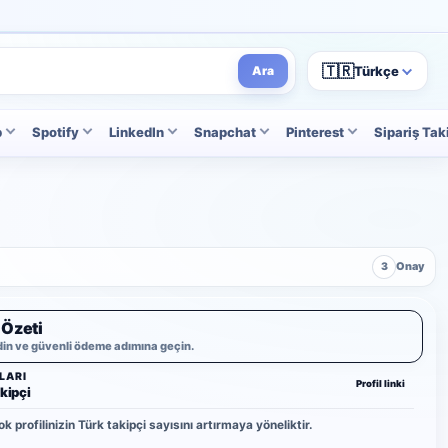
🇹🇷
Türkçe
Ara
p
Spotify
LinkedIn
Snapchat
Pinterest
Sipariş Tak
3
Onay
 Özeti
din ve güvenli ödeme adımına geçin.
LARI
Profil linki
kipçi
k profilinizin Türk takipçi sayısını artırmaya yöneliktir.