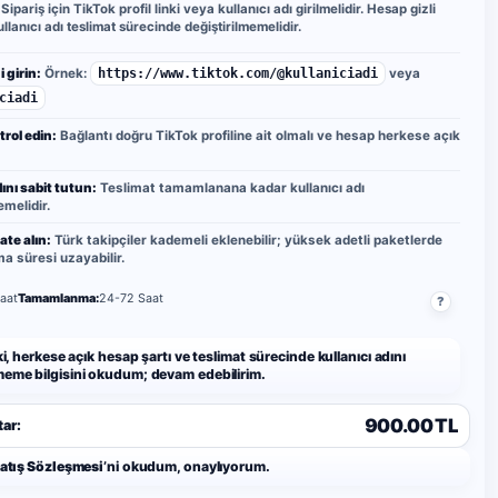
Sipariş için TikTok profil linki veya kullanıcı adı girilmelidir. Hesap gizli
llanıcı adı teslimat sürecinde değiştirilmemelidir.
i girin:
Örnek:
https://www.tiktok.com/@kullaniciadi
veya
ciadi
rol edin:
Bağlantı doğru TikTok profiline ait olmalı ve hesap herkese açık
dını sabit tutun:
Teslimat tamamlanana kadar kullanıcı adı
emelidir.
ate alın:
Türk takipçiler kademeli eklenebilir; yüksek adetli paketlerde
 süresi uzayabilir.
aat
Tamamlanma:
24-72 Saat
?
nki, herkese açık hesap şartı ve teslimat sürecinde kullanıcı adını
meme bilgisini okudum; devam edebilirim.
900.00 TL
ar:
Satış Sözleşmesi
’ni okudum, onaylıyorum.