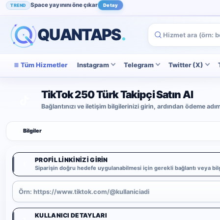
Space yayınını öne çıkar
TREND
Detay
Instagram beğenini artır
POPÜLER
İncele
QUANTAPS
.
Tüm Hizmetler
Instagram
Telegram
Twitter (X)
TikTok 250 Türk Takipçi Satın Al
Bağlantınızı ve iletişim bilgilerinizi girin, ardından ödeme ad
1
Bilgiler
PROFIL LINKINIZI GIRIN
1
Siparişin doğru hedefe uygulanabilmesi için gerekli bağlantı veya bilg
KULLANICI DETAYLARI
2