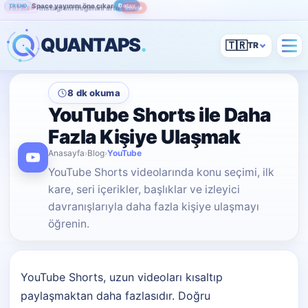
Space yayınını öne çıkar
Detay
TREND
Instagram beğenini artır
İncele
POPÜLER
QUANTAPS
.
🇹🇷
8 dk okuma
YouTube Shorts ile Daha
Fazla Kişiye Ulaşmak
Anasayfa
›
Blog
›
YouTube
YouTube Shorts videolarında konu seçimi, ilk
kare, seri içerikler, başlıklar ve izleyici
davranışlarıyla daha fazla kişiye ulaşmayı
öğrenin.
YouTube Shorts, uzun videoları kısaltıp
paylaşmaktan daha fazlasıdır. Doğru