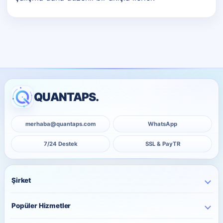
QUANTAPS.
merhaba@quantaps.com
WhatsApp
7/24 Destek
SSL & PayTR
Şirket
Ana Sayfa
Popüler Hizmetler
Kurumsal