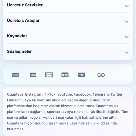
Instagram Hizmetleri
Hakkımızda
Ücretsiz Servisler
TikTok Hizmetleri
İletişim
Ücretsiz Instagram Takipçi
YouTube Hizmetleri
Ücretsiz Araçlar
Fiyatlar
Ücretsiz Instagram Beğeni
Telegram Hizmetleri
Toplu Sipariş
Paylaşım Saati Önerici
Ücretsiz Instagram İzlenme
Kaynaklar
Twitter Hizmetleri
Sipariş Takip
Karakter Sayacı
Ücretsiz TikTok Takipçi
Facebook Hizmetleri
Blog
QR Kod Oluşturucu
Sözleşmeler
Ücretsiz TikTok Beğeni
Kick Hizmetleri
Sıkça Sorulan Sorular
Instagram Bio Oluşturucu
Ücretsiz TikTok İzlenme
Gizlilik Sözleşmesi
WhatsApp Hizmetleri
Siteyi iPhone Ana Ekrana Ekle
Caption Oluşturucu
Ücretsiz YouTube Abone
Mesafeli Satış Sözleşmesi
Tüm Hizmetler
PayTR Ödeme Rehberi
Resim Boyutu Küçültme
Ücretsiz Telegram Üye
İade & İptal Politikası
Ödeme Yöntemleri
YouTube Küçük Resim Önizleyici
Tüm Ücretsiz Servisler
Çerez Politikası
Kullanıcı Site Haritası
WhatsApp Link Oluşturucu
Quantaps, Instagram, TikTok, YouTube, Facebook, Telegram, Twitter,
KVKK Aydınlatma Metni
LinkedIn veya bu web sitesinde adı geçen diğer üçüncü taraf
Sosyal Medya Sözlüğü
Tüm Ücretsiz Araçlar
platformlardan bağımsız olarak hizmet sunmaktadır. Quantaps bu
SLA
platformlarla bağlantılı, sponsorlu veya resmi olarak ilişkili değildir. Tüm
marka adları, logolar ve ticari markalar ilgili hak sahiplerine aittir.
Quantaps hiçbir üçüncü taraf marka üzerinde sahiplik iddiasında
bulunmaz.