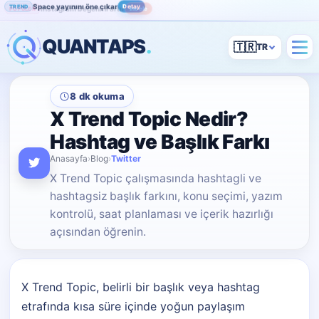
Space yayınını öne çıkar
Detay
TREND
Instagram beğenini artır
İncele
POPÜLER
QUANTAPS
.
🇹🇷
8 dk okuma
X Trend Topic Nedir?
Hashtag ve Başlık Farkı
Anasayfa
›
Blog
›
Twitter
X Trend Topic çalışmasında hashtagli ve
hashtagsiz başlık farkını, konu seçimi, yazım
kontrolü, saat planlaması ve içerik hazırlığı
açısından öğrenin.
X Trend Topic, belirli bir başlık veya hashtag
etrafında kısa süre içinde yoğun paylaşım