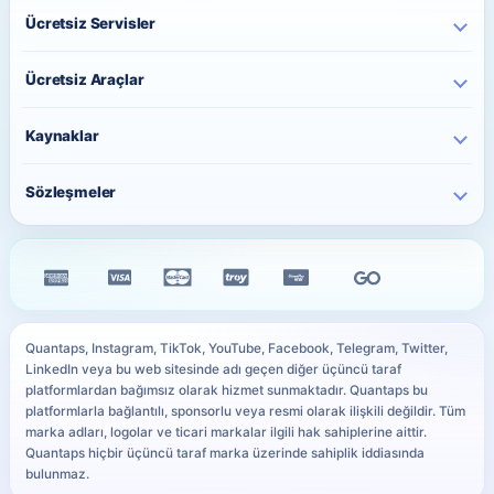
Instagram Hizmetleri
Hakkımızda
Ücretsiz Servisler
TikTok Hizmetleri
İletişim
Ücretsiz Instagram Takipçi
YouTube Hizmetleri
Ücretsiz Araçlar
Fiyatlar
Ücretsiz Instagram Beğeni
Telegram Hizmetleri
Toplu Sipariş
Paylaşım Saati Önerici
Ücretsiz Instagram İzlenme
Kaynaklar
Twitter Hizmetleri
Sipariş Takip
Karakter Sayacı
Ücretsiz TikTok Takipçi
Facebook Hizmetleri
Blog
QR Kod Oluşturucu
Sözleşmeler
Ücretsiz TikTok Beğeni
Kick Hizmetleri
Sıkça Sorulan Sorular
Instagram Bio Oluşturucu
Ücretsiz TikTok İzlenme
Gizlilik Sözleşmesi
WhatsApp Hizmetleri
Siteyi iPhone Ana Ekrana Ekle
Caption Oluşturucu
Ücretsiz YouTube Abone
Mesafeli Satış Sözleşmesi
Tüm Hizmetler
PayTR Ödeme Rehberi
Resim Boyutu Küçültme
Ücretsiz Telegram Üye
İade & İptal Politikası
Ödeme Yöntemleri
YouTube Küçük Resim Önizleyici
Tüm Ücretsiz Servisler
Çerez Politikası
Kullanıcı Site Haritası
WhatsApp Link Oluşturucu
Quantaps, Instagram, TikTok, YouTube, Facebook, Telegram, Twitter,
KVKK Aydınlatma Metni
LinkedIn veya bu web sitesinde adı geçen diğer üçüncü taraf
Sosyal Medya Sözlüğü
Tüm Ücretsiz Araçlar
platformlardan bağımsız olarak hizmet sunmaktadır. Quantaps bu
SLA
platformlarla bağlantılı, sponsorlu veya resmi olarak ilişkili değildir. Tüm
marka adları, logolar ve ticari markalar ilgili hak sahiplerine aittir.
Quantaps hiçbir üçüncü taraf marka üzerinde sahiplik iddiasında
bulunmaz.