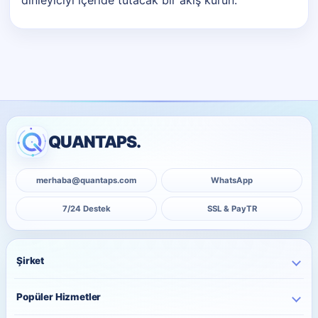
dinleyiciyi içeride tutacak bir akış kurun.
QUANTAPS.
merhaba@quantaps.com
WhatsApp
7/24 Destek
SSL & PayTR
Şirket
Ana Sayfa
Popüler Hizmetler
Kurumsal