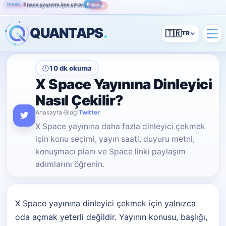
Space yayınını öne çıkar
Detay
TREND
Instagram beğenini artır
İncele
POPÜLER
QUANTAPS
.
🇹🇷
10 dk okuma
X Space Yayınına Dinleyici
Nasıl Çekilir?
Anasayfa
›
Blog
›
Twitter
X Space yayınına daha fazla dinleyici çekmek
için konu seçimi, yayın saati, duyuru metni,
konuşmacı planı ve Space linki paylaşım
adımlarını öğrenin.
X Space yayınına dinleyici çekmek için yalnızca
oda açmak yeterli değildir. Yayının konusu, başlığı,