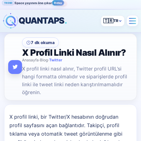
Space yayınını öne çıkar
Detay
TREND
Instagram beğenini artır
İncele
POPÜLER
QUANTAPS
.
🇹🇷
7 dk okuma
X Profil Linki Nasıl Alınır?
Anasayfa
›
Blog
›
Twitter
X profil linki nasıl alınır, Twitter profil URL’si
hangi formatta olmalıdır ve siparişlerde profil
linki ile tweet linki neden karıştırılmamalıdır
öğrenin.
X profil linki, bir Twitter/X hesabının doğrudan
profil sayfasını açan bağlantıdır. Takipçi, profil
tıklama veya otomatik tweet görüntülenme gibi