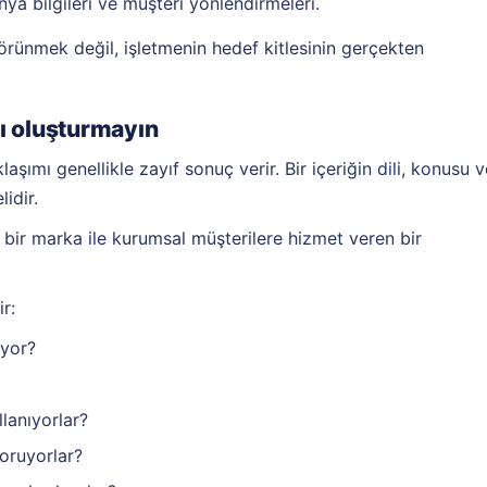
nya bilgileri ve müşteri yönlendirmeleri.
ünmek değil, işletmenin hedef kitlesinin gerçekten
nı oluşturmayın
aşımı genellikle zayıf sonuç verir. Bir içeriğin dili, konusu v
idir.
n bir marka ile kurumsal müşterilere hizmet veren bir
r:
ıyor?
lanıyorlar?
soruyorlar?