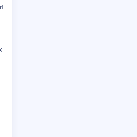
ri
şı