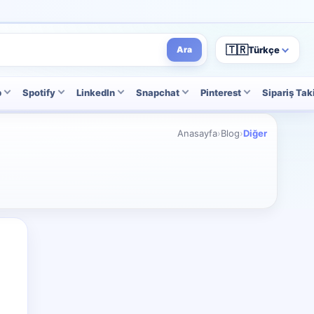
🇹🇷
Türkçe
Ara
p
Spotify
LinkedIn
Snapchat
Pinterest
Sipariş Tak
Anasayfa
›
Blog
›
Diğer