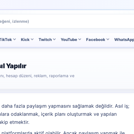
TikTok
Kick
Twitch
YouTube
Facebook
WhatsAp
l Yapılır
anı, hesap düzeni, reklam, raporlama ve
daha fazla paylaşım yapmasını sağlamak değildir. Asıl iş;
mlara odaklanmak, içerik planı oluşturmak ve yapılan
akip etmektir.
 platformlarda aktif olabilir. Ancak paylaşım yapmak ile