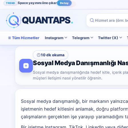
Space yayınını öne çıkar
TREND
Detay
Instagram beğenini artır
POPÜLER
İncele
QUANTAPS
.
Tüm Hizmetler
Instagram
Telegram
Twitter (X)
10 dk okuma
Sosyal Medya Danışmanlığı Nası
Sosyal medya danışmanlığında hedef kitle, içerik pl
müşteri iletişimi nasıl yönetilir öğrenin.
Sosyal medya danışmanlığı, bir markanın yalnızca 
işletmenin hedef kitlesini anlamak, doğru platfor
çalışmaların gerçekten işe yarayıp yaramadığını t
Bir işletme Instagram, TikTok, LinkedIn veya diğer