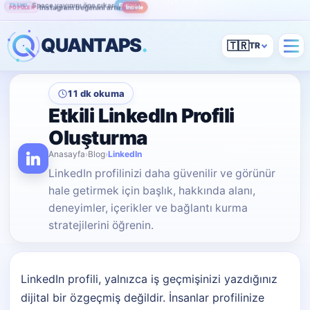
Instagram beğenini artır
İncele
POPÜLER
QUANTAPS
.
🇹🇷
11 dk okuma
Etkili LinkedIn Profili
Oluşturma
Anasayfa
›
Blog
›
LinkedIn
LinkedIn profilinizi daha güvenilir ve görünür
hale getirmek için başlık, hakkında alanı,
deneyimler, içerikler ve bağlantı kurma
stratejilerini öğrenin.
LinkedIn profili, yalnızca iş geçmişinizi yazdığınız
dijital bir özgeçmiş değildir. İnsanlar profilinize