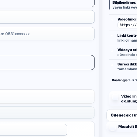
Bilgilendirme:
yayın linki ve
Video linkin
1
https://
Linki kontr
2
linki olmama
Videoyu eri
3
sürecinde a
Süreci dikk
4
tamamlanma
Başlangıç:
1-6 S
Video lin
okudum; 
Ödenecek Tut
Mesafeli 
Uygula