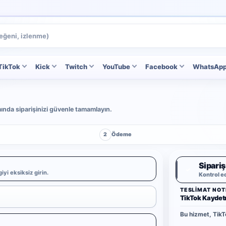
TikTok
Kick
Twitch
YouTube
Facebook
WhatsAp
ımında siparişinizi güvenle tamamlayın.
2
Ödeme
Sipariş
✓
iyi eksiksiz girin.
Kontrol e
TESLIMAT NOT
TikTok Kayde
Bu hizmet, TikT