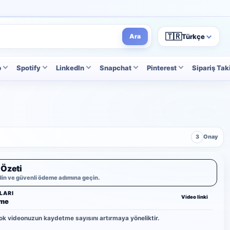
🇹🇷
Türkçe
Ara
p
Spotify
LinkedIn
Snapchat
Pinterest
Sipariş Tak
3
Onay
 Özeti
din ve güvenli ödeme adımına geçin.
LARI
Video linki
tme
ok videonuzun kaydetme sayısını artırmaya yöneliktir.