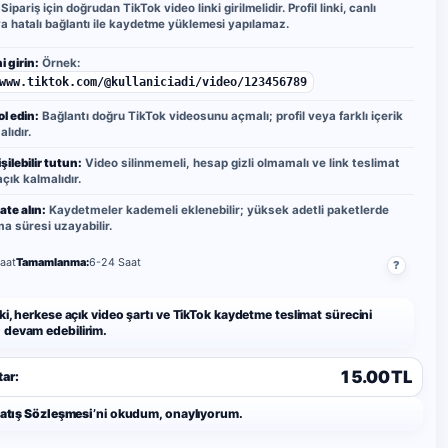
Sipariş için doğrudan TikTok video linki girilmelidir. Profil linki, canlı
ya hatalı bağlantı ile kaydetme yüklemesi yapılamaz.
i girin:
Örnek:
www.tiktok.com/@kullaniciadi/video/123456789
ol edin:
Bağlantı doğru TikTok videosunu açmalı; profil veya farklı içerik
lıdır.
şilebilir tutun:
Video silinmemeli, hesap gizli olmamalı ve link teslimat
çık kalmalıdır.
ate alın:
Kaydetmeler kademeli eklenebilir; yüksek adetli paketlerde
 süresi uzayabilir.
aat
Tamamlanma:
6-24 Saat
?
ki, herkese açık video şartı ve TikTok kaydetme teslimat sürecini
devam edebilirim.
15.00 TL
ar:
Satış Sözleşmesi
’ni okudum, onaylıyorum.