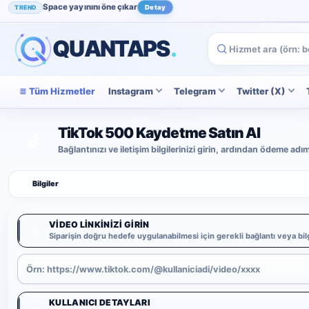
Space yayınını öne çıkar
TREND
Detay
Instagram beğenini artır
POPÜLER
İncele
QUANTAPS
.
Tüm Hizmetler
Instagram
Telegram
Twitter (X)
TikTok 500 Kaydetme Satın Al
Bağlantınızı ve iletişim bilgilerinizi girin, ardından ödeme ad
1
Bilgiler
VIDEO LINKINIZI GIRIN
1
Siparişin doğru hedefe uygulanabilmesi için gerekli bağlantı veya bilg
KULLANICI DETAYLARI
2