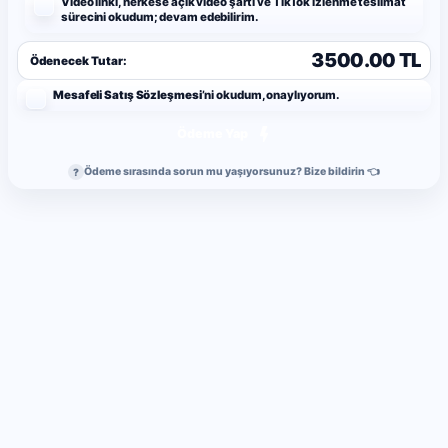
Video linki, herkese açık video şartı ve TikTok izlenme teslimat
sürecini okudum; devam edebilirim.
3500.00 TL
Ödenecek Tutar:
Mesafeli Satış Sözleşmesi
’ni okudum, onaylıyorum.
Ödeme Yap
Ödeme sırasında sorun mu yaşıyorsunuz? Bize bildirin 👈