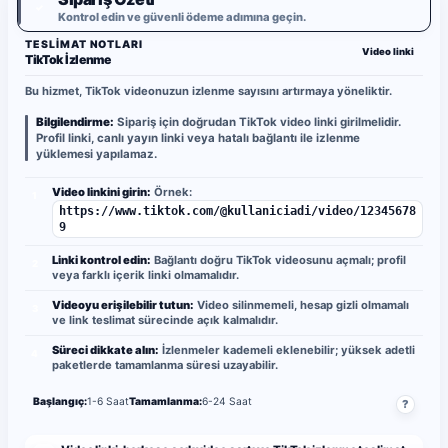
✓
Kontrol edin ve güvenli ödeme adımına geçin.
TESLIMAT NOTLARI
Video linki
TikTok İzlenme
Bu hizmet, TikTok videonuzun izlenme sayısını artırmaya yöneliktir.
Bilgilendirme:
Sipariş için doğrudan TikTok video linki girilmelidir.
Profil linki, canlı yayın linki veya hatalı bağlantı ile izlenme
yüklemesi yapılamaz.
Video linkini girin:
Örnek:
1
https://www.tiktok.com/@kullaniciadi/video/12345678
9
Linki kontrol edin:
Bağlantı doğru TikTok videosunu açmalı; profil
2
veya farklı içerik linki olmamalıdır.
Videoyu erişilebilir tutun:
Video silinmemeli, hesap gizli olmamalı
3
ve link teslimat sürecinde açık kalmalıdır.
Süreci dikkate alın:
İzlenmeler kademeli eklenebilir; yüksek adetli
4
paketlerde tamamlanma süresi uzayabilir.
Başlangıç:
1-6 Saat
Tamamlanma:
6-24 Saat
?