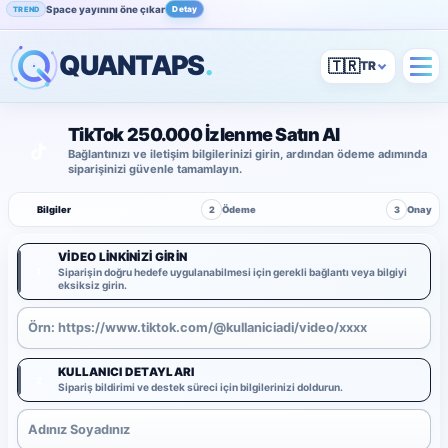
Space yayınını öne çıkar
Detay
TREND
QUANTAPS
.
🇹🇷
TikTok 250.000 İzlenme Satın Al
Bağlantınızı ve iletişim bilgilerinizi girin, ardından ödeme adımında
siparişinizi güvenle tamamlayın.
1
Bilgiler
2
Ödeme
3
Onay
VIDEO LINKINIZI GIRIN
1
Siparişin doğru hedefe uygulanabilmesi için gerekli bağlantı veya bilgiyi
eksiksiz girin.
KULLANICI DETAYLARI
2
Sipariş bildirimi ve destek süreci için bilgilerinizi doldurun.