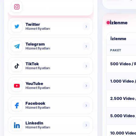
Instagram
›
Hizmet fiyatları
İzlenme
Twitter
›
Hizmet fiyatları
İzlenme
Telegram
›
Hizmet fiyatları
PAKET
500 Video / 
TikTok
›
Hizmet fiyatları
1.000 Video 
YouTube
›
Hizmet fiyatları
2.500 Video 
Facebook
›
Hizmet fiyatları
5.000 Video 
LinkedIn
›
Hizmet fiyatları
10.000 Video