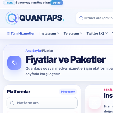
Space yayınını öne çıkar
TREND
Detay
Instagram beğenini artır
POPÜLER
İncele
QUANTAPS
.
Tüm Hizmetler
Instagram
Telegram
Twitter (X)
Ana Sayfa
/
Fiyatlar
Fiyatlar ve Paketler
Quantaps sosyal medya hizmetleri için platform bazlı
sayfada karşılaştırın.
SEÇIL
Platformlar
14 seçenek
Ins
Hizme
doğru