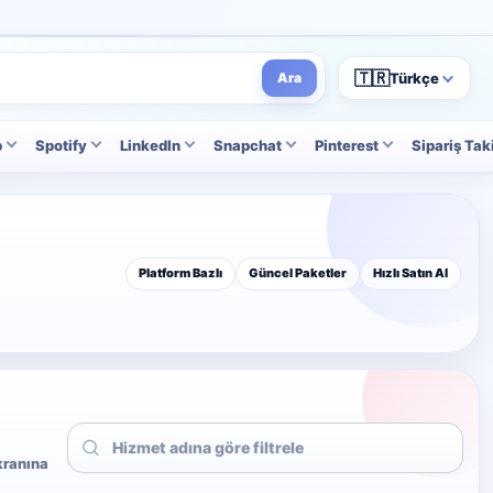
🇹🇷
Türkçe
Ara
p
Spotify
LinkedIn
Snapchat
Pinterest
Sipariş Tak
Platform Bazlı
Güncel Paketler
Hızlı Satın Al
ekranına