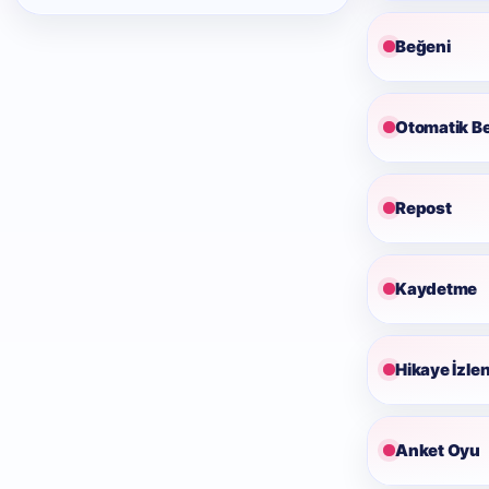
Beğeni
Otomatik B
Repost
Kaydetme
Hikaye İzl
Anket Oyu