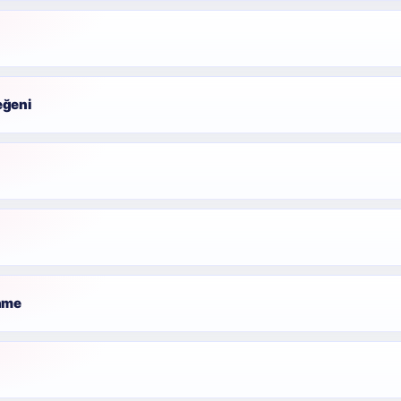
eğeni
enme