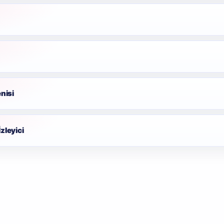
nisi
İzleyici